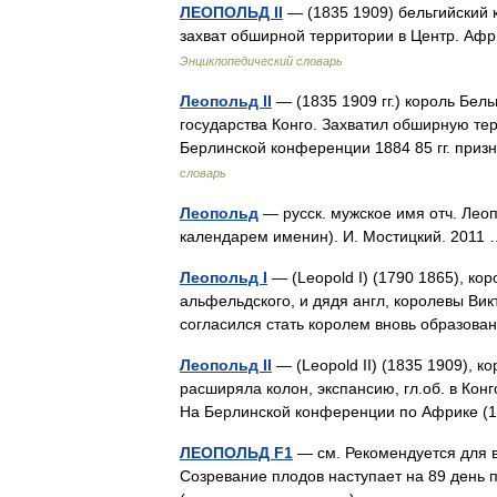
ЛЕОПОЛЬД II
— (1835 1909) бельгийский к
захват обширной территории в Центр. Аф
Энциклопедический словарь
Леопольд II
— (1835 1909 гг.) король Бельг
государства Конго. Захватил обширную те
Берлинской конференции 1884 85 гг. пр
словарь
Леопольд
— русск. мужское имя отч. Лео
календарем именин). И. Мостицкий. 201
Леопольд I
— (Leopold I) (1790 1865), ко
альфельдского, и дядя англ, королевы Викт
согласился стать королем вновь образова
Леопольд II
— (Leopold II) (1835 1909), к
расширяла колон, экспансию, гл.об. в Кон
На Берлинской конференции по Африке 
ЛЕОПОЛЬД F1
— см. Рекомендуется для 
Созревание плодов наступает на 89 день 