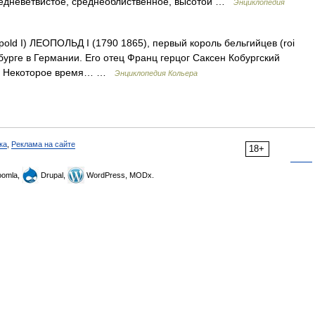
редневетвистое, среднеоблиственное, высотой …
Энциклопедия
old I) ЛЕОПОЛЬД I (1790 1865), первый король бельгийцев (roi
обурге в Германии. Его отец Франц герцог Саксен Кобургский
ии. Некоторое время… …
Энциклопедия Кольера
ка
,
Реклама на сайте
18+
omla,
Drupal,
WordPress, MODx.