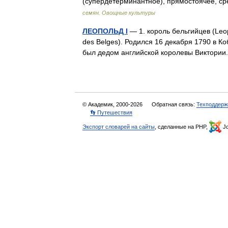
(супердетерминантное), прямостоячее, с
семян. Овощные культуры
ЛЕОПОЛЬД I
— 1. король бельгийцев (Leop
des Belges). Родился 16 декабря 1790 в К
был дедом английской королевы Виктор
© Академик, 2000-2026
Обратная связь:
Техподдерж
👣 Путешествия
Экспорт словарей на сайты
, сделанные на PHP,
Jo