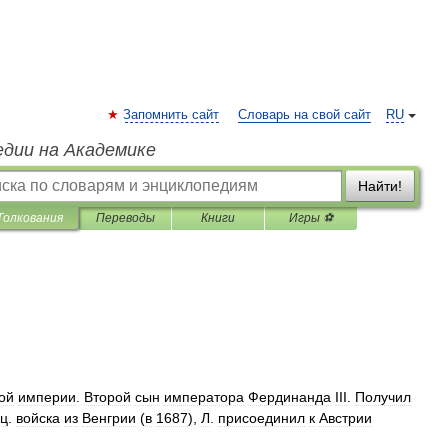
Запомнить сайт
Словарь на свой сайт
RU
едии на Академике
Найти!
Толкования
Переводы
Книги
Игры ⚽
ой
империи
.
Второй
сын
императора
Фердинанда
III
.
Получил
ец
.
войска
из
Венгрии
(
в
1687
),
Л
.
присоединил
к
Австрии