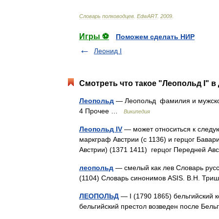
Словарь
полководцев
.
EdwART
.
2009
.
Игры ⚽
Поможем сделать НИР
Леонид I
Смотреть что такое "Леопольд I" в
Леопольд
— Леопольд фамилия и мужско
4 Прочее …
Википедия
Леопольд IV
— может относиться к следую
маркграф Австрии (c 1136) и герцог Бавари
Австрии) (1371 1411) герцог Передней А
леопольд
— смелый как лев Словарь русск
(1104) Словарь синонимов ASIS. В.Н. Тр
ЛЕОПОЛЬД
— I (1790 1865) бельгийский к
бельгийский престол возведен после Бе