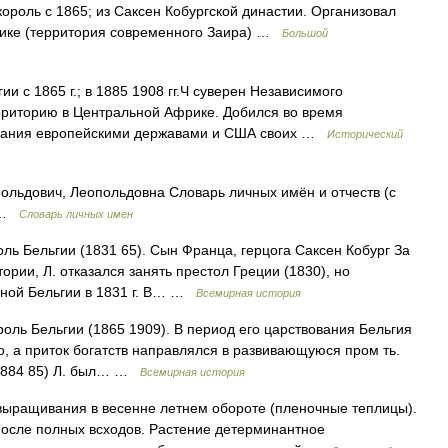
ороль с 1865; из Саксен Кобургской династии. Организовал
рике (территория современного Заира) …
Большой
ии с 1865 г.; в 1885 1908 гг.Ч суверен Независимого
рриторию в Центральной Африке. Добился во время
изнания европейскими державами и США своих …
Исторический
польдович, Леопольдовна Словарь личных имён и отчеств (с
1 …
Словарь личных имен
роль Бельгии (1831 65). Сын Франца, герцога Саксен Кобург За
ории, Л. отказался занять престол Греции (1830), но
нной Бельгии в 1831 г. В… …
Всемирная история
ороль Бельгии (1865 1909). В период его царствования Бельгия
го, а приток богатств направлялся в развивающуюся пром ть.
(1884 85) Л. был… …
Всемирная история
выращивания в весенне летнем обороте (пленочные теплицы).
после полных всходов. Растение детерминантное