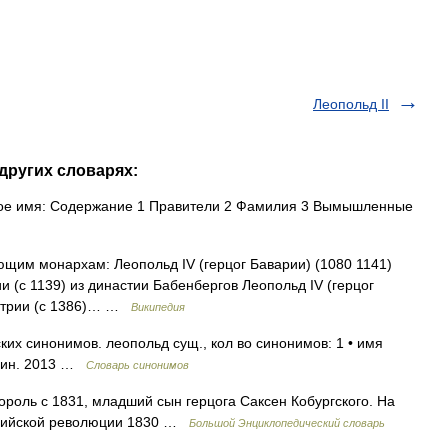
Леопольд II
 других словарях:
е имя: Содержание 1 Правители 2 Фамилия 3 Вымышленные
щим монархам: Леопольд IV (герцог Баварии) (1080 1141)
и (с 1139) из династии Бабенбергов Леопольд IV (герцог
встрии (c 1386)… …
Википедия
их синонимов. леопольд сущ., кол во синонимов: 1 • имя
ишин. 2013 …
Словарь синонимов
ороль с 1831, младший сын герцога Саксен Кобургского. На
льгийской революции 1830 …
Большой Энциклопедический словарь